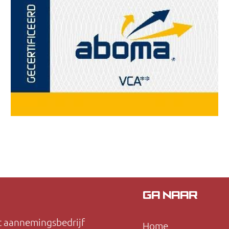
GA NAAR
t aannemingsbedrijf
Home