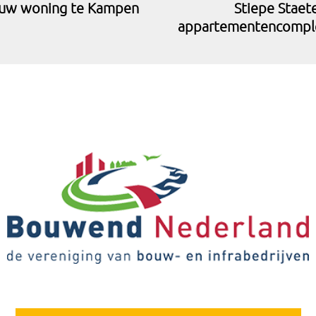
uw woning te Kampen
Stiepe Staet
appartementencompl